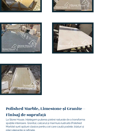
Polished Marble, Limestone și Granite –
Finisaj de suprafață
La Stone House, înțelegem puterea pietrei naturale de a transforma
spațiile interioare. Granitul, calcarul și marmura lustruită (Polished
Marble) sunt opțiuni clasice pentru cei care caută podele, blaturi și
plăci elegante și rafinate.