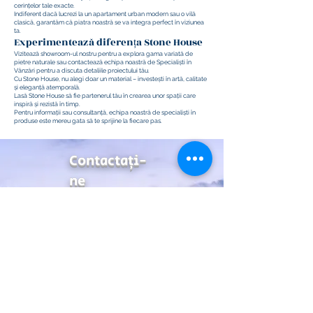
cerințelor tale exacte.
Indiferent dacă lucrezi la un apartament urban modern sau o vilă
clasică, garantăm că piatra noastră se va integra perfect în viziunea
ta.
Experimentează diferența Stone House
Vizitează showroom-ul nostru pentru a explora gama variată de
pietre naturale sau contactează echipa noastră de Specialiști în
Vânzări pentru a discuta detaliile proiectului tău.
Cu Stone House, nu alegi doar un material – investești în artă, calitate
și eleganță atemporală.
Lasă Stone House să fie partenerul tău în crearea unor spații care
inspiră și rezistă în timp.
Pentru informații sau consultanță, echipa noastră de specialiști în
produse este mereu gata să te sprijine la fiecare pas.
Contactaţi-
ne
Address
99 Emtedad El-Aml buildings, autostroad Rd, Maadi,
Cairo , Egypt
Contact
sales@stonehouse-egypt.com
Mobile&What'sapp:+2010
31040429