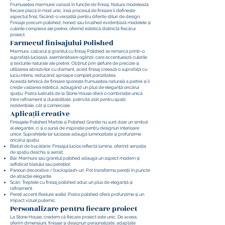
Frumusețea marmurei variază în funcție de finisaj. Natura modelează
fiecare placă în mod unic, însă procesul de finisare îi definește
aspectul final, făcând-o versatilă pentru diferite stiluri de design.
Finisaje precum polished, honed sau brushed evidențiază modelele și
culorile complexe ale pietrei, oferind estetică distinctă fiecărui
proiect.
Farmecul finisajului Polished
Marmura, calcarul și granitul cu finisaj Polished se remarcă printr-o
suprafață lucioasă, asemănătoare oglinzii, care accentuează culorile
și texturile naturale ale pietrei. Obținut prin șlefuire de precizie și
utilizarea abrazivilor cu diamant, acest finisaj creează o suprafață cu
luciu intens, reducând aproape complet porozitatea.
Această tehnică de finisare sporește frumusețea naturală a pietrei și îi
crește valoarea estetică, adăugând un plus de eleganță oricărui
spațiu. Piatra lustruită de la Stone House oferă o combinație unică
între rafinament și durabilitate, potrivită atât pentru spații
rezidențiale, cât și comerciale.
Aplicații creative
Finisajele Polished Marble și Polished Granite nu sunt doar un simbol
al eleganței, ci și o sursă de inspirație pentru designuri interioare
unice. Suprafețele lor lucioase adaugă luminozitate și profunzime
oricărui spațiu:
Blaturi de bucătărie: Finisajul lucios reflectă lumina, oferind senzația
de spațiu deschis și aerisit.
Băi: Marmura sau granitul polished adaugă un aspect modern și
sofisticat blatului sau pereților.
Panouri decorative / backsplash-uri: Pot transforma pereții în puncte
de atracție elegante.
Scări: Treptele cu finisaj polished aduc un plus de eleganță și
rafinament.
Pereți accent (feature walls): Piatra polished oferă profunzime și un
impact vizual puternic.
Personalizare pentru fiecare proiect
La Stone House, credem că fiecare proiect este unic. De aceea,
oferim dimensiuni, finisaje și designuri personalizate, adaptate