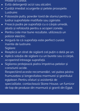
moale și curată.
Evită detergenții acizi sau alcalini.
Curăță imediat scurgerile și petele proaspete.
Lustruire:
Folosește putty powder (oxid de staniu) pentru a
lustrui suprafețele matifiate sau zgâriate.
Freacă pudra pe suprafață cu o cârpă umedă,
pliată și refolosită pentru a acoperi zonele.
Pentru cele mai bune rezultate, utilizează un
polizor electric.
Asigură-te că suprafața este perfect curată
înainte de lustruire.
Sigilare:
Reaplică un strat de sigilant cel puțin o dată pe an.
Aplică soluția de sigilare cu un burete sau o cârpă,
acoperind întreaga suprafață.
Sigilarea protejează piatra împotriva petelor și
coroziunii acide.
Respectând aceste recomandări, vei putea păstra
frumusețea și longevitatea marmurei și granitului
egiptean. Pentru sfaturi și asistență de
specialitate, contactează Stone House, un furnizor
de top de produse din marmură și granit din Egipt.