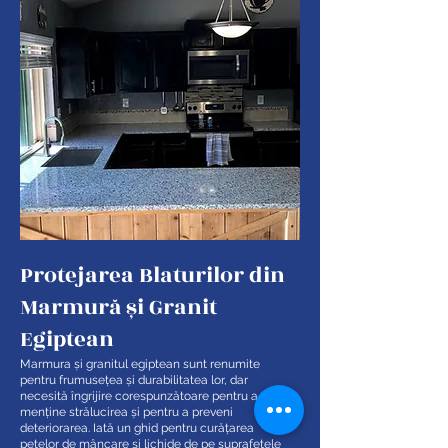
Protejarea Blaturilor din
Marmură și Granit
Egiptean
Marmura și granitul egiptean sunt renumite
pentru frumusețea și durabilitatea lor, dar
necesită îngrijire corespunzătoare pentru a-și
menține strălucirea și pentru a preveni
deteriorarea. Iată un ghid pentru curățarea
petelor de mâncare și lichide de pe suprafețele