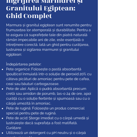
Îngrijirea Marmurei și
Granitului Egiptean:
Ghid Complet
Marmura și granitul egiptean sunt renumite pentru
frumusețea lor atemporală și durabilitate. Pentru a
te asigura că suprafețele tale din piatră naturală
rămân impecabile ani de zile, este esențială o
întreținere corectă. Iată un ghid pentru curățarea,
lustruirea și sigilarea marmurei și granitului
egiptean:
Îndepărtarea petelor:
Pete organice: Folosește o pastă absorbantă
(poultice) înmuiată într-o soluție de peroxid 20% cu
câteva picături de amoniac pentru pete de cafea,
ceai sau băuturi carbogazoase.
Pete de ulei: Aplică o pudră absorbantă precum
cretă sau amidon de porumb, las-o 24 de ore, apoi
curăță cu o soluție fierbinte și spumoasă sau cu o
cârpă umezită în amoniac.
Pete de rugină: Folosește un produs comercial
special pentru pete de rugină.
Pete de acid: Șterge imediat cu o cârpă umedă și
lustruiește dacă suprafața a fost matifiată.
Curățare:
Utilizează un detergent cu pH neutru și o cârpă