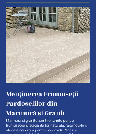
Menținerea Frumuseții
Pardoselilor din
Marmură și Granit
Marmura și granitul sunt renumite pentru
frumusețea și eleganța lor naturală, făcându-le o
alegere populară pentru pardoseli. Pentru a