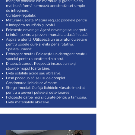
menține podelele din marmură și granit în cea
mai bună formă, urmează aceste sfaturi simple
de întreținere:
Curățare regulată:
Măturare uscată: Mătură regulat podelele pentru
a îndepărta murdăria și praful.
Folosește covorașe: Așază covorașe sau carpete
la intrări pentru a preveni murdăria adusă în casă.
Aspirare atentă: Utilizează un aspirator cu setare
pentru podele dure și evită peria rotativă.
Spălare umedă:
Detergent neutru: Folosește un detergent neutru
special pentru suprafețe din piatră.
Diluează corect: Respectă instrucțiunile și
stoarce mopul foarte bine.
Evită soluțiile acide sau abrazive.
Lasă podeaua să se usuce complet.
Gestionarea lichidelor vărsate:
Șterge imediat: Curăță lichidele vărsate imediat
pentru a preveni petele și deteriorarea.
Folosește cârpe moi și curate pentru a tampona.
Evită materialele abrazive.