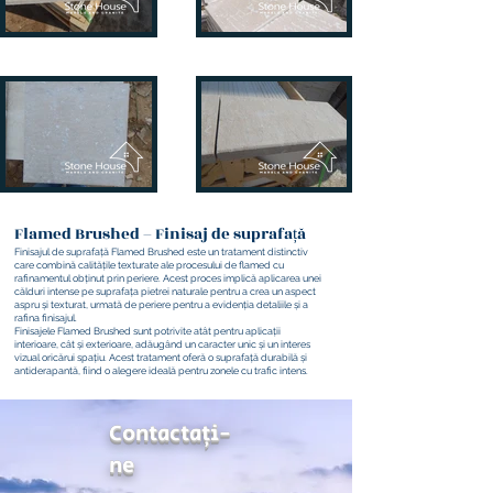
Flamed Brushed – Finisaj de suprafață
Finisajul de suprafață Flamed Brushed este un tratament distinctiv
care combină calitățile texturate ale procesului de flamed cu
rafinamentul obținut prin periere. Acest proces implică aplicarea unei
călduri intense pe suprafața pietrei naturale pentru a crea un aspect
aspru și texturat, urmată de periere pentru a evidenția detaliile și a
rafina finisajul.
Finisajele Flamed Brushed sunt potrivite atât pentru aplicații
interioare, cât și exterioare, adăugând un caracter unic și un interes
vizual oricărui spațiu. Acest tratament oferă o suprafață durabilă și
antiderapantă, fiind o alegere ideală pentru zonele cu trafic intens.
Contactaţi-
ne