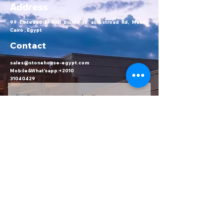
Address
99 Emtedad El-Aml buildings, autostroad Rd, Maadi,
Cairo , Egypt
Contact
sales@stonehouse-egypt.com
Mobile&What'sapp:+2010
31040429
First Name
Last Name
Email
Message
Send