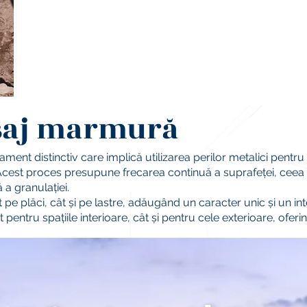
saj marmură
tament distinctiv care implică utilizarea perilor metalici pentr
ă. Acest proces presupune frecarea continuă a suprafeței, ceea
 a granulației.
ât pe plăci, cât și pe lastre, adăugând un caracter unic și un i
tât pentru spațiile interioare, cât și pentru cele exterioare, ofer