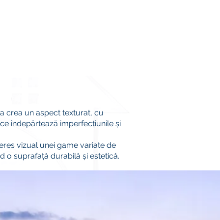
u a crea un aspect texturat, cu
 ce îndepărtează imperfecțiunile și
nteres vizual unei game variate de
ind o suprafață durabilă și estetică.