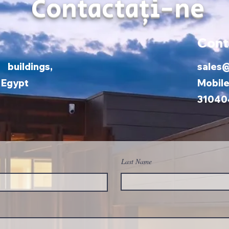
Contactaţi-ne
Cont
ildings,
sales
, Egypt
Mobil
31040
Last Name