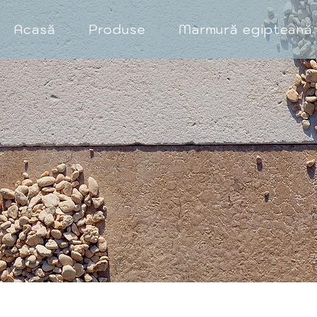
Acasă
Produse
Marmură egipteană