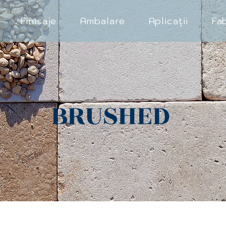
Finisaje
Ambalare
Aplicații
Fa
BRUSHED