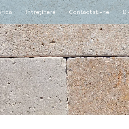
brică
Întreţinere
Contactaţi-ne
B