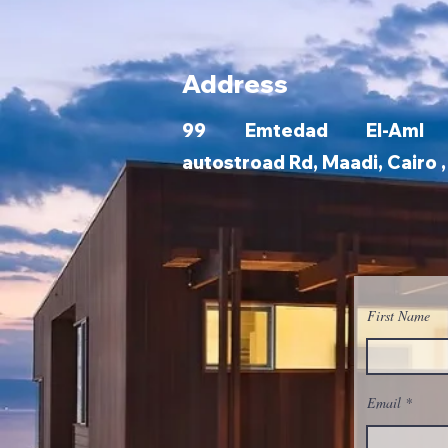
Address
99 Emtedad El-Aml bu
autostroad Rd, Maadi, Cairo 
First Name
Email